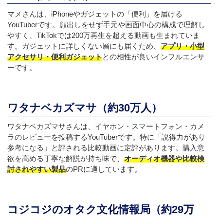
マメさんは、iPhoneやガジェットの「便利」を届ける
YouTuberです。顔出しをせず手元や画面中心の構成で理解し
やすく、TikTokでは200万再生を超える動画も生まれていま
す。ガジェットに詳しくない層にも届くため、
アプリ・小型
アクセサリ・便利ガジェット
との相性が良いインフルエンサ
ーです。
ワタナベカズマサ（約30万人）
ワタナベカズマサさんは、イヤホン・スマートフォン・カメ
ラのレビューを投稿するYouTuberです。特に「説得力があり
参考になる」と評される比較動画に定評があります。購入意
欲を高める丁寧な解説が持ち味で、
オーディオ機器や比較検
討されやすい製品
のPRに適しています。
コジコジのオタク文化情報局（約29万