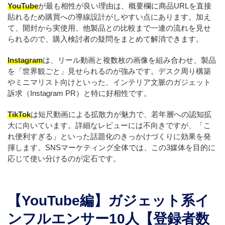
YouTube
が最も相性が良い理由は、概要欄に商品URLを直接
貼れるため購買への導線設計がしやすい点にあります。加え
て、開封から実使用、他製品との比較まで一連の流れを見せ
られるので、購入検討者の疑問をまとめて解消できます。
Instagram
は、リール動画と複数枚の画像を組み合わせ、製品
を「世界観ごと」見せられるのが強みです。デスク周り構築
やミニマリスト向けといった、インテリア文脈のガジェット
訴求（Instagram PR）と特に好相性です。
TikTok
は短尺動画による拡散力が魅力で、若年層への認知拡
大に向いています。詳細なレビューには不向きですが、「こ
れ便利すぎる」といった話題化のきっかけづくりに効果を発
揮します。SNSマーケティング全体では、この3媒体を目的に
応じて使い分けるのが定石です。
【YouTube編】ガジェット系イ
ンフルエンサー10人【登録者数