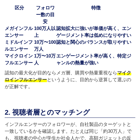
区分
フォロワ
特徴
ー数の目
安
メガインフル
100万人以
認知拡大に強いが単価が高く、エン
エンサー
上
ゲージメント率は低めになりやすい
ミドルインフ
10万〜100
認知と関心のバランスが取りやすい
ルエンサー
万人
マイクロイン
1万〜10万
エンゲージメント率が高く、特定ジ
フルエンサー
人
ャンルの熱量が強い
認知の最大化が目的ならメガ層、購買や熱量重視なら
マイク
ロインフルエンサー
というように、目的から逆算して選ぶの
が正解です。
2. 視聴者層とのマッチング
インフルエンサーのフォロワーが、自社製品のターゲットと
一致しているかを確認します。たとえば同じ「約30万人」で
も、視聴者の中心が学生か社会人かで、高額ガジェットの反