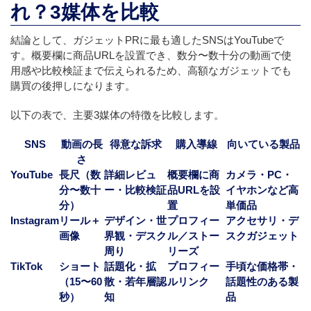
れ？3媒体を比較
結論として、ガジェットPRに最も適したSNSはYouTubeで
す。概要欄に商品URLを設置でき、数分〜数十分の動画で使
用感や比較検証まで伝えられるため、高額なガジェットでも
購買の後押しになります。
以下の表で、主要3媒体の特徴を比較します。
SNS
動画の長
得意な訴求
購入導線
向いている製品
さ
YouTube
長尺（数
詳細レビュ
概要欄に商
カメラ・PC・
分〜数十
ー・比較検証
品URLを設
イヤホンなど高
分）
置
単価品
Instagram
リール＋
デザイン・世
プロフィー
アクセサリ・デ
画像
界観・デスク
ル／ストー
スクガジェット
周り
リーズ
TikTok
ショート
話題化・拡
プロフィー
手頃な価格帯・
（15〜60
散・若年層認
ルリンク
話題性のある製
秒）
知
品