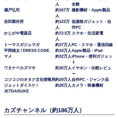
人
全般
瀬戸弘司
約167万
撮影機材・Apple製品
人
吉田製作所
約123万
低価格ガジェット・自
人
作PC
かじがや電器店
約72.5万
スマホ・生活家電
人
トーマスガジェマガ
約37万人
PC・スマホ・通信回線
平岡雄太 / DRESS CODE.
約34万人
Apple製品・iPad
マメ
約32万人
iPhone・便利ガジェッ
ト
ワタナベカズマサ
約30万人
イヤホン・比較レビュ
ー
コジコジのオタク文化情報局
約29万人
自作PC・ジャンク品
ジェットダイスケ /
約28万人
カメラ・映像機材
JETDAISUKE
カズチャンネル（約186万人）