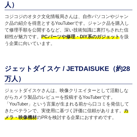
人）
コジコジのオタク文化情報局さんは、自作パソコンやジャン
ク品の紹介を得意とするYouTuberです。ジャンク品を購入し
て修理手順を公開するなど、深い技術知識に裏打ちされた信
頼性が魅力です。
PCパーツや修理・DIY系のガジェット
を扱
う企業に向いています。
ジェットダイスケ / JETDAISUKE（約28
万人）
ジェットダイスケさんは、映像クリエイターとして活動しな
がらカメラ製品のレビューを投稿するYouTuberです。
「YouTuber」という言葉が生まれる前から口コミを発信して
きたベテランで、実使用に基づく評価に信頼があります。
カ
メラ・映像機材
のPRを検討する企業におすすめです。