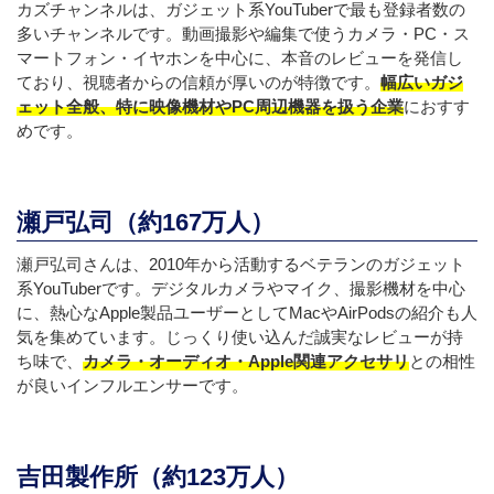
カズチャンネルは、ガジェット系YouTuberで最も登録者数の
多いチャンネルです。動画撮影や編集で使うカメラ・PC・ス
マートフォン・イヤホンを中心に、本音のレビューを発信し
ており、視聴者からの信頼が厚いのが特徴です。
幅広いガジ
ェット全般、特に映像機材やPC周辺機器を扱う企業
におすす
めです。
瀬戸弘司（約167万人）
瀬戸弘司さんは、2010年から活動するベテランのガジェット
系YouTuberです。デジタルカメラやマイク、撮影機材を中心
に、熱心なApple製品ユーザーとしてMacやAirPodsの紹介も人
気を集めています。じっくり使い込んだ誠実なレビューが持
ち味で、
カメラ・オーディオ・Apple関連アクセサリ
との相性
が良いインフルエンサーです。
吉田製作所（約123万人）