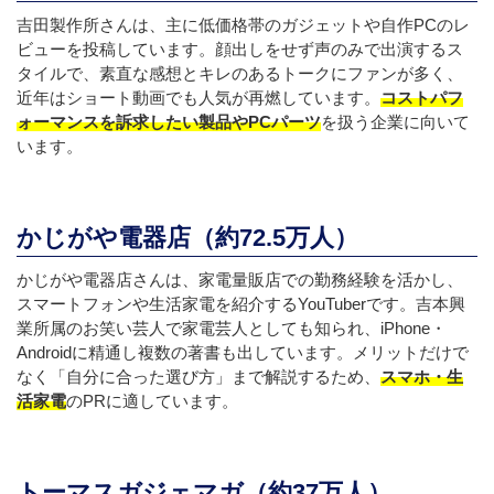
吉田製作所さんは、主に低価格帯のガジェットや自作PCのレ
ビューを投稿しています。顔出しをせず声のみで出演するス
タイルで、素直な感想とキレのあるトークにファンが多く、
近年はショート動画でも人気が再燃しています。
コストパフ
ォーマンスを訴求したい製品やPCパーツ
を扱う企業に向いて
います。
かじがや電器店（約72.5万人）
かじがや電器店さんは、家電量販店での勤務経験を活かし、
スマートフォンや生活家電を紹介するYouTuberです。吉本興
業所属のお笑い芸人で家電芸人としても知られ、iPhone・
Androidに精通し複数の著書も出しています。メリットだけで
なく「自分に合った選び方」まで解説するため、
スマホ・生
活家電
のPRに適しています。
トーマスガジェマガ（約37万人）