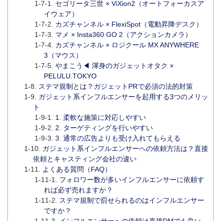
セゴリータ三世 × ViXion2（オートフォーカスア
イウェア）
カズチャンネル × FlexiSpot（電動昇降デスク）
マメ × Insta360 GO 2（アクションカメラ）
カズチャンネル × ロジクール MX ANYWHERE
3（マウス）
やまこう◀︎ 渾身のガジェットオタク ×
PELULU.TOKYO
ステマ規制とは？ガジェットPRで必須の法的対策
ガジェット系インフルエンサーを起用する3つのメリッ
ト
1. 柔軟な施策に対応しやすい
2. ターゲティングを行いやすい
3. 通常の広告よりも受け入れてもらえる
ガジェット系インフルエンサーへの依頼方法は？直接
依頼とキャスティング会社の違い
よくある質問（FAQ）
フォロワー数が多いインフルエンサーに依頼す
れば必ず売れますか？
ステマ規制で罰せられるのはインフルエンサー
ですか？
インフルエンサーへの依頼は直接DMでも良い