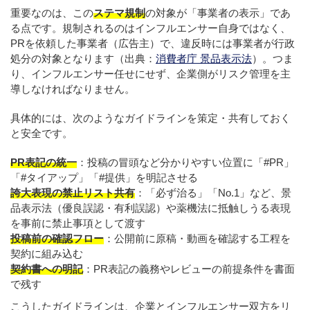
重要なのは、この
ステマ規制
の対象が「事業者の表示」であ
る点です。規制されるのはインフルエンサー自身ではなく、
PRを依頼した事業者（広告主）で、違反時には事業者が行政
処分の対象となります（出典：
消費者庁 景品表示法
）。つま
り、インフルエンサー任せにせず、企業側がリスク管理を主
導しなければなりません。
具体的には、次のようなガイドラインを策定・共有しておく
と安全です。
PR表記の統一
：投稿の冒頭など分かりやすい位置に「#PR」
「#タイアップ」「#提供」を明記させる
誇大表現の禁止リスト共有
：「必ず治る」「No.1」など、景
品表示法（優良誤認・有利誤認）や薬機法に抵触しうる表現
を事前に禁止事項として渡す
投稿前の確認フロー
：公開前に原稿・動画を確認する工程を
契約に組み込む
契約書への明記
：PR表記の義務やレビューの前提条件を書面
で残す
こうしたガイドラインは、企業とインフルエンサー双方をリ