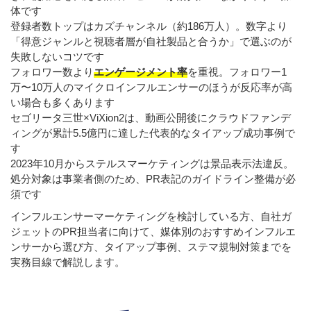
体です
登録者数トップはカズチャンネル（約186万人）。数字より
「得意ジャンルと視聴者層が自社製品と合うか」で選ぶのが
失敗しないコツです
フォロワー数より
エンゲージメント率
を重視。フォロワー1
万〜10万人のマイクロインフルエンサーのほうが反応率が高
い場合も多くあります
セゴリータ三世×ViXion2は、動画公開後にクラウドファンデ
ィングが累計5.5億円に達した代表的なタイアップ成功事例で
す
2023年10月からステルスマーケティングは景品表示法違反。
処分対象は事業者側のため、PR表記のガイドライン整備が必
須です
インフルエンサーマーケティングを検討している方、自社ガ
ジェットのPR担当者に向けて、媒体別のおすすめインフルエ
ンサーから選び方、タイアップ事例、ステマ規制対策までを
実務目線で解説します。