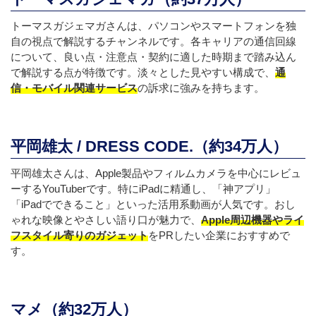
トーマスガジェマガさんは、パソコンやスマートフォンを独
自の視点で解説するチャンネルです。各キャリアの通信回線
について、良い点・注意点・契約に適した時期まで踏み込ん
で解説する点が特徴です。淡々とした見やすい構成で、
通
信・モバイル関連サービス
の訴求に強みを持ちます。
平岡雄太 / DRESS CODE.（約34万人）
平岡雄太さんは、Apple製品やフィルムカメラを中心にレビュ
ーするYouTuberです。特にiPadに精通し、「神アプリ」
「iPadでできること」といった活用系動画が人気です。おし
ゃれな映像とやさしい語り口が魅力で、
Apple周辺機器やライ
フスタイル寄りのガジェット
をPRしたい企業におすすめで
す。
マメ（約32万人）