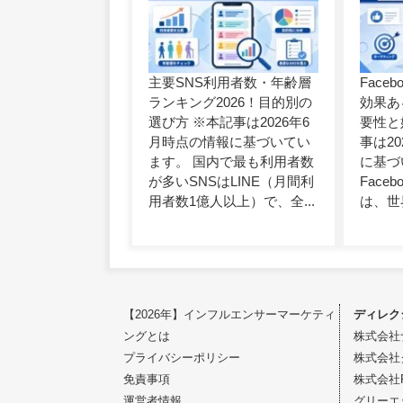
主要SNS利用者数・年齢層
Face
ランキング2026！目的別の
効果あ
選び方 ※本記事は2026年6
要性と
月時点の情報に基づいてい
事は2
ます。 国内で最も利用者数
に基づ
が多いSNSはLINE（月間利
Face
用者数1億人以上）で、全...
は、世界
【2026年】インフルエンサーマーケティ
ディレク
ングとは
株式会社
プライバシーポリシー
株式会社
免責事項
株式会社Fi
運営者情報
グリーエ