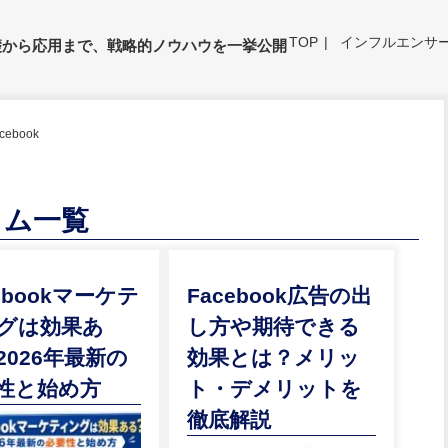
TOP
インフルエンサ
礎から応用まで、戦略的ノウハウを一挙公開
acebook
コラム一覧
ebookマーケテ
Facebook広告の出
グは効果あ
し方や期待できる
2026年最新の
効果とは？メリッ
性と始め方
ト・デメリットを
徹底解説