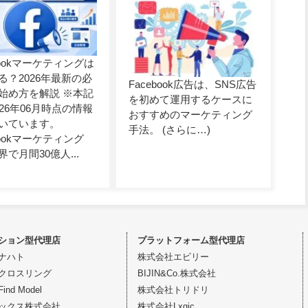
bookマーケティングは
る？2026年最新の必
Facebook広告は、SNS広告
始め方を解説 ※本記
を初めて運用するケースに
026年06月時点の情報
おすすめのマーケティング
いています。
手法。 (さらに…)
bookマーケティング
で月間30億人...
ション型代理店
プラットフォーム型代理店
ナハト
株式会社エビリー
クロスリング
BIJIN&Co.株式会社
nd Model
株式会社トリドリ
ックス株式会社
株式会社Lxgic