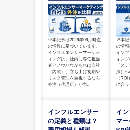
※本記事は2026年06月時点
※本記
の情報に基づいています。
の情報
インフルエンサーマーケテ
インフ
ィングは、社内に専任担当
ィング
者とノウハウがあれば自社
「ステ
（内製）、立ち上げ初期や
法）へ
リスク管理を重視するなら
（RO
外注（代理店）が向...
に合う
インフルエンサー
イン
の定義と種類は？
マー
費用相場も解説
KP