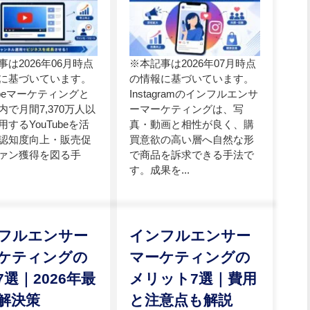
事は2026年06月時点
※本記事は2026年07月時点
に基づいています。
の情報に基づいています。
ubeマーケティングと
Instagramのインフルエンサ
内で月間7,370万人以
ーマーケティングは、写
するYouTubeを活
真・動画と相性が良く、購
認知度向上・販売促
買意欲の高い層へ自然な形
ァン獲得を図る手
で商品を訴求できる手法で
す。成果を...
フルエンサー
インフルエンサー
ケティングの
マーケティングの
7選｜2026年最
メリット7選｜費用
解決策
と注意点も解説