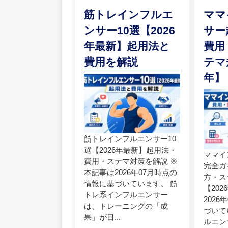
筋トレインフルエ
ママ
ンサー10選【2026
サー
年最新】起用法と
費用
費用を解説
テマ
年】
筋トレインフルエンサー10
選【2026年最新】起用法・
ママイ
費用・ステマ対策を解説 ※
完全ガ
本記事は2026年07月時点の
方・ス
情報に基づいています。 筋
【20
トレ系インフルエンサー
202
は、トレーニングの「成
づいて
果」が目...
ルエン