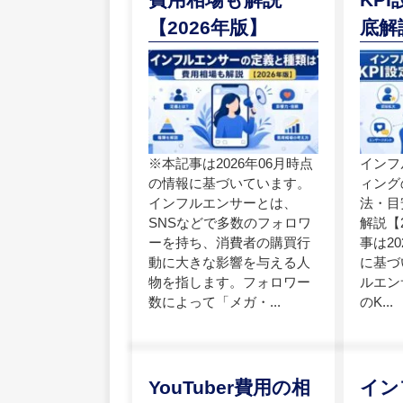
【2026年版】
底解
※本記事は2026年06月時点
インフ
の情報に基づいています。
ィング
インフルエンサーとは、
法・目
SNSなどで多数のフォロワ
解説【
ーを持ち、消費者の購買行
事は2
動に大きな影響を与える人
に基づ
物を指します。フォロワー
ルエン
数によって「メガ・...
のK...
YouTuber費用の相
イン