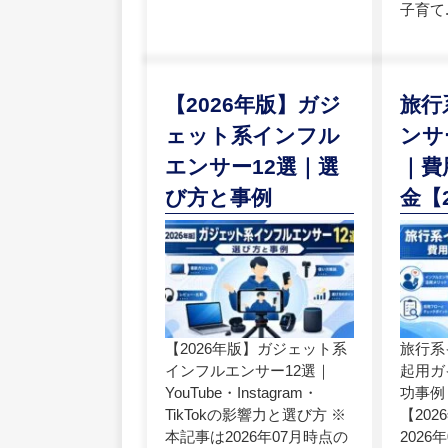
子育て..
【2026年版】ガジ
旅行
ェット系インフル
ンサ
エンサー12選｜選
｜費
び方と事例
金【2
【2026年版】ガジェット系
旅行系
インフルエンサー12選｜
起用ガ
YouTube・Instagram・
功事例
TikTokの影響力と選び方 ※
【20
本記事は2026年07月時点の
202