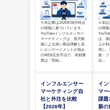
※本記事は2026年08月時点
※本記
の情報に基づいています。
の情報
YouTubeインフルエンサー
YouT
マーケティングは、長尺動
は、国
画による深い商品理解と高
上が利用
いエンゲージメントが強み
用し、
のWEB広告手法で、依頼費
進・フ
用は「登録...
法...
インフルエンサー
イン
マーケティング自
マー
社と外注を比較
課題
【2026年】
新の