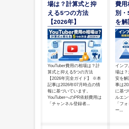
場は？計算式と抑
費用
える5つの方法
別・
【2026年】
を解
YouTuber費用の相場は？計
インフ
算式と抑える5つの方法
場は？
【2026年完全ガイド】 ※本
安を解
記事は2026年07月時点の情
事は2
報に基づいています。
に基づ
YouTuberへのPR依頼費用は
ルエン
「チャンネル登録者...
「フォ
ー...