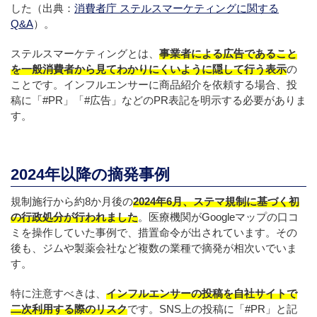
した（出典：
消費者庁 ステルスマーケティングに関する
Q&A
）。
ステルスマーケティングとは、
事業者による広告であること
を一般消費者から見てわかりにくいように隠して行う表示
の
ことです。インフルエンサーに商品紹介を依頼する場合、投
稿に「#PR」「#広告」などのPR表記を明示する必要がありま
す。
2024年以降の摘発事例
規制施行から約8か月後の
2024年6月、ステマ規制に基づく初
の行政処分が行われました
。医療機関がGoogleマップの口コ
ミを操作していた事例で、措置命令が出されています。その
後も、ジムや製薬会社など複数の業種で摘発が相次いでいま
す。
特に注意すべきは、
インフルエンサーの投稿を自社サイトで
二次利用する際のリスク
です。SNS上の投稿に「#PR」と記