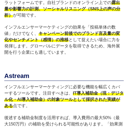
ラットフォームです。自社ブランドのオンライン上での
露出
量や影響力の計測、ソーシャルリスニング（SNS上の声の分
析）
が可能です。
インフルエンサーマーケティングの効果を「投稿単体の数
値」だけでなく、
キャンペーン前後でのブランド言及量の変
化やセンチメント（感情）の推移
として捉えたい場合に力を
発揮します。グローバルにデータを取得できるため、海外展
開を行う企業にも適しています。
Astream
インフルエンサーマーケティングに必要な機能を幅広くカバ
ーするツールです。注目すべきは、
IT導入補助金（現：デジタ
ル化・AI導入補助金）の対象ツールとして採択された実績が
ある
点です。
後述する補助金制度を活用すれば、導入費用の最大50%（最
大150万円）の補助を受けられる可能性があります。「効果測