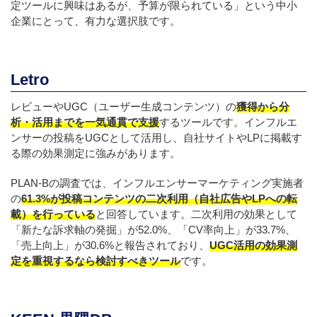
定ツールに興味はあるが、予算が限られている」という中小
企業にとって、有力な選択肢です。
Letro
レビューやUGC（ユーザー生成コンテンツ）の
獲得から分
析・活用までを一気通貫で支援
するツールです。インフルエ
ンサーの投稿をUGCとして活用し、自社サイトやLPに掲載す
る際の効果測定に強みがあります。
PLAN-Bの調査では、インフルエンサーマーケティング実施者
の
61.3%が投稿コンテンツの二次利用（自社広告やLPへの転
載）を行っている
と回答しています。二次利用の効果として
「新たな訴求軸の発掘」が52.0%、「CV率向上」が33.7%、
「売上向上」が30.6%と報告されており、
UGC活用の効果測
定を重視するなら検討すべきツール
です。