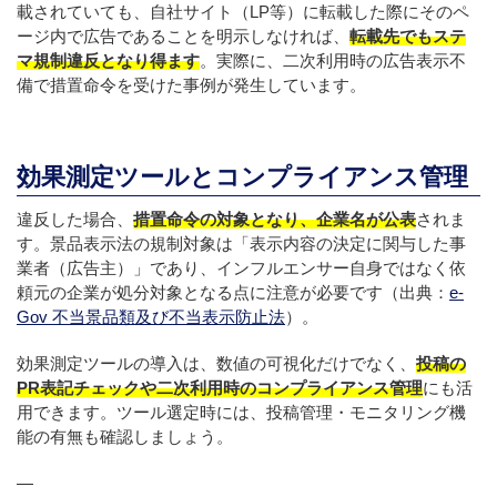
載されていても、自社サイト（LP等）に転載した際にそのペ
ージ内で広告であることを明示しなければ、
転載先でもステ
マ規制違反となり得ます
。実際に、二次利用時の広告表示不
備で措置命令を受けた事例が発生しています。
効果測定ツールとコンプライアンス管理
違反した場合、
措置命令の対象となり、企業名が公表
されま
す。景品表示法の規制対象は「表示内容の決定に関与した事
業者（広告主）」であり、インフルエンサー自身ではなく依
頼元の企業が処分対象となる点に注意が必要です（出典：
e-
Gov 不当景品類及び不当表示防止法
）。
効果測定ツールの導入は、数値の可視化だけでなく、
投稿の
PR表記チェックや二次利用時のコンプライアンス管理
にも活
用できます。ツール選定時には、投稿管理・モニタリング機
能の有無も確認しましょう。
—