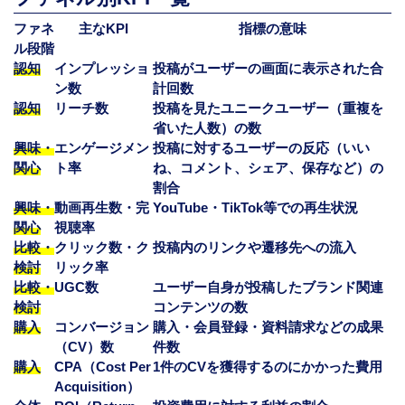
ファネ
主なKPI
指標の意味
ル段階
認知
インプレッショ
投稿がユーザーの画面に表示された合
ン数
計回数
認知
リーチ数
投稿を見たユニークユーザー（重複を
省いた人数）の数
興味・
エンゲージメン
投稿に対するユーザーの反応（いい
関心
ト率
ね、コメント、シェア、保存など）の
割合
興味・
動画再生数・完
YouTube・TikTok等での再生状況
関心
視聴率
比較・
クリック数・ク
投稿内のリンクや遷移先への流入
検討
リック率
比較・
UGC数
ユーザー自身が投稿したブランド関連
検討
コンテンツの数
購入
コンバージョン
購入・会員登録・資料請求などの成果
（CV）数
件数
購入
CPA（Cost Per
1件のCVを獲得するのにかかった費用
Acquisition）