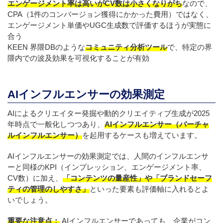
エンゲージメント率は高いがCV数は小さくなりがち
なので、
CPA（1件のコンバージョン獲得にかかった費用）ではなく、
エンゲージメント単価やUGC生成数で評価するほうが実態に
合う
KEEN 界隈DBのような
コミュニティ分析ツール
で、特定の界
隈内での波及効果を可視化することが有効
AIインフルエンサーの効果測定
AIによるクリエイター発掘や動的クリエイティブ生成が2025
年時点で一般化しつつあり、
AIインフルエンサー（バーチャ
ルインフルエンサー）
を起用するケースも増えています。
AIインフルエンサーの効果測定では、人間のインフルエンサ
ーと同様のKPI（インプレッション、エンゲージメント率、
CV数）に加え、
「コンテンツの量産性」や「ブランドセーフ
ティの管理のしやすさ」
といった要素も評価軸に入れるとよ
いでしょう。
重要な注意点：
AIインフルエンサーであっても、企業がコン