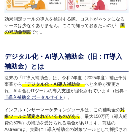
効果測定ツールの導入を検討する際、コストがネックになる
ケースは少なくありません。ここで知っておきたいのが、
国
の補助金制度
です。
デジタル化・AI導入補助金（旧：IT導入
補助金）とは
従来の「IT導入補助金」は、令和7年度（2025年度）補正予算
事業から
「デジタル化・AI導入補助金」
へと名称が変更さ
れ、AIを含むITツールの導入支援が強化されています（出典：
IT導入補助金 ポータルサイト
）。
インフルエンサーマーケティングツールは、この補助金の
対
象ツールに認定されているものがあり
、最大150万円（導入経
費の50%）の補助を受けられる場合があります。前述の
Astreamは、実際にIT導入補助金の対象ツールとして採択され