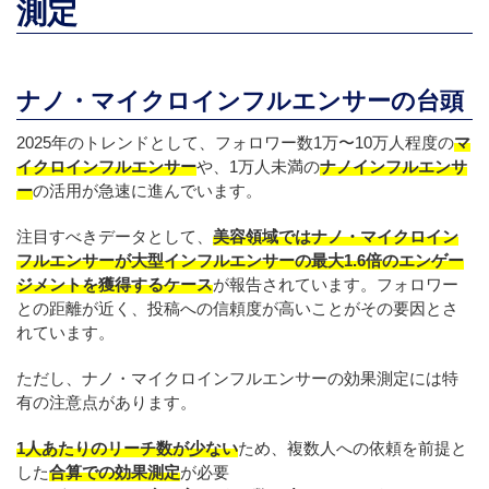
測定
ナノ・マイクロインフルエンサーの台頭
2025年のトレンドとして、フォロワー数1万〜10万人程度の
マ
イクロインフルエンサー
や、1万人未満の
ナノインフルエンサ
ー
の活用が急速に進んでいます。
注目すべきデータとして、
美容領域ではナノ・マイクロイン
フルエンサーが大型インフルエンサーの最大1.6倍のエンゲー
ジメントを獲得するケース
が報告されています。フォロワー
との距離が近く、投稿への信頼度が高いことがその要因とさ
れています。
ただし、ナノ・マイクロインフルエンサーの効果測定には特
有の注意点があります。
1人あたりのリーチ数が少ない
ため、複数人への依頼を前提と
した
合算での効果測定
が必要