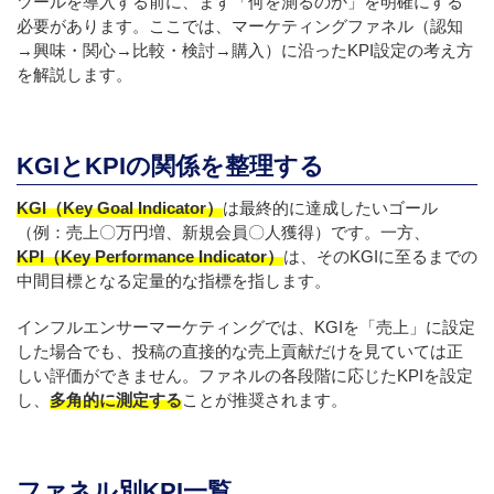
ツールを導入する前に、まず「何を測るのか」を明確にする
必要があります。ここでは、マーケティングファネル（認知
→興味・関心→比較・検討→購入）に沿ったKPI設定の考え方
を解説します。
KGIとKPIの関係を整理する
KGI（Key Goal Indicator）
は最終的に達成したいゴール
（例：売上〇万円増、新規会員〇人獲得）です。一方、
KPI（Key Performance Indicator）
は、そのKGIに至るまでの
中間目標となる定量的な指標を指します。
インフルエンサーマーケティングでは、KGIを「売上」に設定
した場合でも、投稿の直接的な売上貢献だけを見ていては正
しい評価ができません。ファネルの各段階に応じたKPIを設定
し、
多角的に測定する
ことが推奨されます。
ファネル別KPI一覧