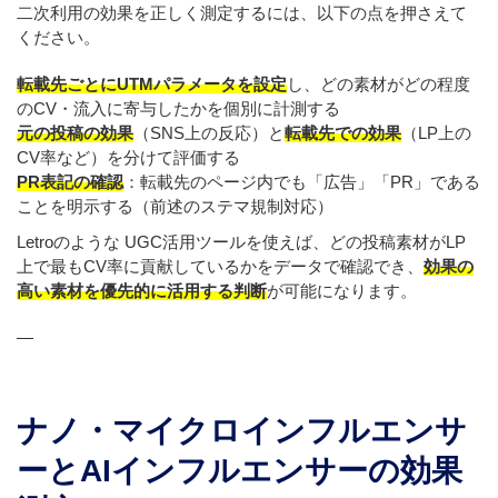
二次利用の効果を正しく測定するには、以下の点を押さえて
ください。
転載先ごとにUTMパラメータを設定
し、どの素材がどの程度
のCV・流入に寄与したかを個別に計測する
元の投稿の効果
（SNS上の反応）と
転載先での効果
（LP上の
CV率など）を分けて評価する
PR表記の確認
：転載先のページ内でも「広告」「PR」である
ことを明示する（前述のステマ規制対応）
Letroのような UGC活用ツールを使えば、どの投稿素材がLP
上で最もCV率に貢献しているかをデータで確認でき、
効果の
高い素材を優先的に活用する判断
が可能になります。
—
ナノ・マイクロインフルエンサ
ーとAIインフルエンサーの効果