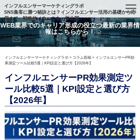
インフルエンサーマーケティングラボ
SNS集客に勝つ秘訣とは？インフルエンサー活用の基礎から応
WEB業界就職ガイド
用まで、戦略的ノウハウを一挙公開
WEB業界でのキャリア形成の役立つ最新の業界情
報はこちらから！
インフルエンサーマーケティングラボ
>
コラム投稿
>
インフルエンサーPR効
果測定ツール比較5選｜KPI設定と選び方【2026年】
インフルエンサーPR効果測定ツ
ール比較5選｜KPI設定と選び方
【2026年】