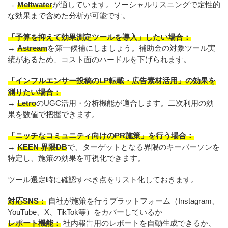
→
Meltwater
が適しています。ソーシャルリスニングで定性的
な効果まで含めた分析が可能です。
「予算を抑えて効果測定ツールを導入」したい場合：
→
Astream
を第一候補にしましょう。補助金の対象ツール実
績があるため、コスト面のハードルを下げられます。
「インフルエンサー投稿のLP転載・広告素材活用」の効果を
測りたい場合：
→
Letro
のUGC活用・分析機能が適合します。二次利用の効
果を数値で把握できます。
「ニッチなコミュニティ向けのPR施策」を行う場合：
→
KEEN 界隈DB
で、ターゲットとなる界隈のキーパーソンを
特定し、施策の効果を可視化できます。
ツール選定時に確認すべき点をリスト化しておきます。
対応SNS：
自社が施策を行うプラットフォーム（Instagram、
YouTube、X、TikTok等）をカバーしているか
レポート機能：
社内報告用のレポートを自動生成できるか、