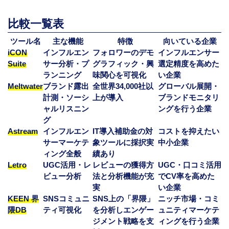
比較一覧表
ツール名
主な機能
特徴
向いている企業
iCON
インフルエン
フォロワーのデモ
インフルエンサー
Suite
サー分析・プ
グラフィック・興
選定精度を高めた
ランニング
味関心を可視化
い企業
Meltwater
ブランド露出
全世界34,000社以
グローバル展開・
計測・ソーシ
上が導入
ブランドモニタリ
ャルリスニン
ングを行う企業
グ
Astream
インフルエン
IT導入補助金の対
コストを抑えたい
サーマーケテ
象ツールに採択実
中小企業
ィング全般
績あり
Letro
UGC活用・レ
レビューの獲得方
UGC・口コミ活用
ビュー分析
法と分析機能が充
でCV率を高めた
実
い企業
KEEN 界
SNSコミュニ
SNS上の「界隈」
ニッチ市場・コミ
隈DB
ティ可視化
を分析しエンゲー
ュニティマーケテ
ジメント戦略を支
ィングを行う企業