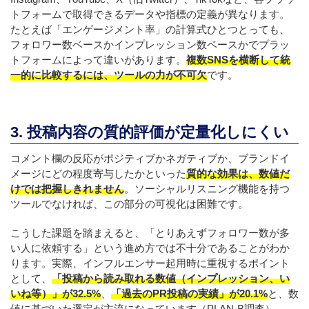
トフォームで取得できるデータや指標の定義が異なります。
たとえば「エンゲージメント率」の計算式ひとつとっても、
フォロワー数ベースかインプレッション数ベースかでプラッ
トフォームによって違いがあります。
複数SNSを横断して統
一的に比較するには、ツールの力が不可欠
です。
3. 投稿内容の質的評価が定量化しにくい
コメント欄の反応がポジティブかネガティブか、ブランドイ
メージにどの程度寄与したかといった
質的な効果は、数値だ
けでは把握しきれません
。ソーシャルリスニング機能を持つ
ツールでなければ、この部分の可視化は困難です。
こうした課題を踏まえると、「とりあえずフォロワー数が多
い人に依頼する」という進め方では不十分であることがわか
ります。実際、インフルエンサー起用時に重視するポイント
として、
「投稿から読み取れる数値（インプレッション、い
いね等）」が32.5%
、
「過去のPR投稿の実績」が20.1%
と、数
値に基づいた選定が主流になっています（PLAN-B調査）。